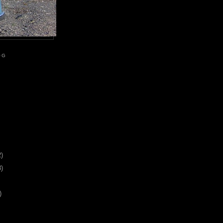
OG
2)
8)
)