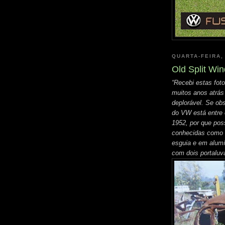
QUARTA-FEIRA,
Old Split Wi
“Recebi estas fot
muitos anos atrás
deplorável. Se ob
do VW está entre o
1952, por que poss
conhecidas como "
esguia e em alumí
com dois portaluv