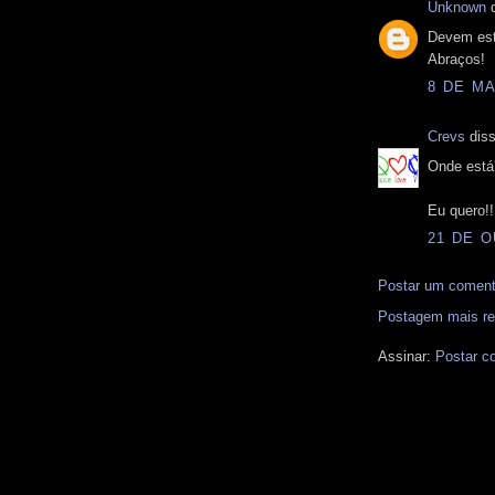
Unknown
d
Devem esta
Abraços!
8 DE MA
Crevs
diss
Onde est
Eu quero!!
21 DE O
Postar um coment
Postagem mais re
Assinar:
Postar c