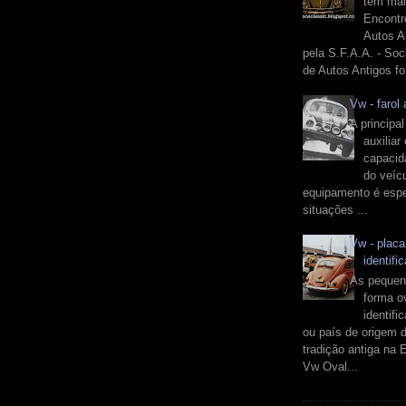
tem mai
Encontr
Autos A
pela S.F.A.A. - So
de Autos Antigos fo.
Vw - farol 
A principal
auxiliar
capacid
do veíc
equipamento é espe
situações ...
Vw - placa
identifi
As pequen
forma o
identifi
ou país de origem 
tradição antiga na 
Vw Oval...