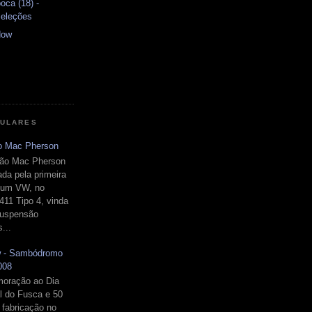
oca (18) -
eleções
dow
PULARES
o Mac Pherson
ão Mac Pherson
ada pela primeira
 um VW, no
411 Tipo 4, vinda
suspensão
...
w - Sambódromo
008
oração ao Dia
l do Fusca e 50
 fabricação no