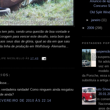
Anuncio de ép
Concurso S
Old Split Win
►
janeiro
(11)
►
2009
(298)
 tem jeito, sendo uma questão de boa vontade e
coragem para vencer este desafio, seria bom que
aos seus dias de glória, igual ao dia em que saiu
POSTAGENS PO
da linha de produção em Wolfsburg- Alemanha...
Suspensã
A suspens
LIPE NICOLIELLO
ÀS
17:43
foi adot
vez em
modelo 
RIOS:
da Porsche, essa 
substituía a antiga s
isse...
Auto Sho
a verdadeira raridade! Como ninguem ainda resgatou
20.01.2
ade ainda?
Em comem
EVEREIRO DE 2010 ÀS 22:14
Naciona
anos de